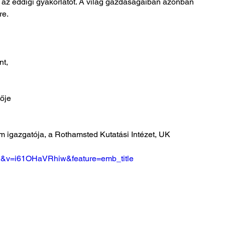
 az eddigi gyakorlatot. A világ gazdaságaiban azonban 
re.
nt,
tője
 igazgatója, a Rothamsted Kutatási Intézet, UK
=1&v=i61OHaVRhiw&feature=emb_title