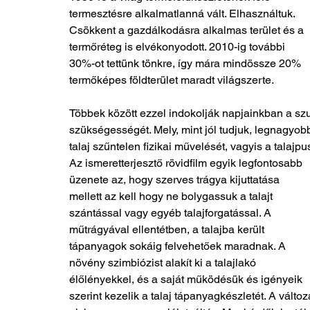
termesztésre alkalmatlanná vált. Elhasználtuk. 
Csökkent a gazdálkodásra alkalmas terület és a 
termőréteg is elvékonyodott. 2010-ig további 
30%-ot tettünk tönkre, így mára mindössze 20% 
termőképes földterület maradt világszerte.
Többek között ezzel indokolják napjainkban a szu
szükségességét. Mely, mint jól tudjuk, legnagyo
talaj szűntelen fizikai művelését, vagyis a talajpu
Az ismeretterjesztő rövidfilm egyik legfontosabb 
üzenete az, hogy szerves trágya kijuttatása 
mellett az kell hogy ne bolygassuk a talajt 
szántással vagy egyéb talajforgatással. A 
műtrágyával ellentétben, a talajba került 
tápanyagok sokáig felvehetőek maradnak. A 
növény szimbiózist alakít ki a talajlakó 
élőlényekkel, és a saját működésük és igényeik 
szerint kezelik a talaj tápanyagkészletét. A válto