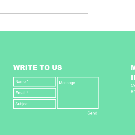
zésre fel!
Probiotikum gyümölcsből
WRITE TO US
C
an
Send