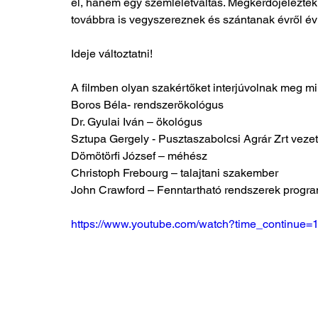
el, hanem egy szemléletváltás. Megkérdőjelezték
továbbra is vegyszereznek és szántanak évről év
Ideje változtatni!
A filmben olyan szakértőket interjúvolnak meg mi
Boros Béla- rendszerökológus
Dr. Gyulai Iván – ökológus
Sztupa Gergely - Pusztaszabolcsi Agrár Zrt veze
Dömötörfi József – méhész
Christoph Frebourg – talajtani szakember
John Crawford – Fenntartható rendszerek program
https://www.youtube.com/watch?time_continue