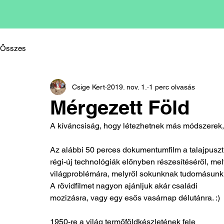
Összes
Csige Kert
2019. nov. 1.
1 perc olvasás
Mérgezett Föld
A kíváncsiság, hogy létezhetnek más módszerek, 
Az alábbi 50 perces dokumentumfilm a talajpusztu
régi-új technológiák előnyben részesítéséről, me
világproblémára, melyről sokunknak tudomásunk 
A rövidfilmet nagyon ajánljuk akár családi 
mozizásra, vagy egy esős vasárnap délutánra. :)
1950-re a világ termőföldkészletének fele 