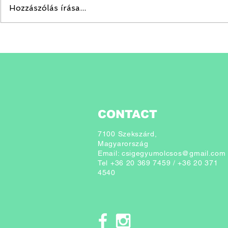
Hozzászólás írása...
Odú kihelye
PÉLDAKÉPEINK / 1.
Rebecca Hosking
CONTACT
7100 Szekszárd,
Magyarország
Email:
csigegyumolcsos@gmail.com
Tel +36 20 369 7459 / +
36 20 371
4540