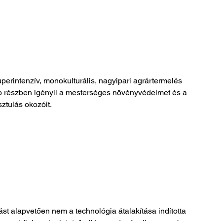
perintenzív, monokulturális, nagyipari agrártermelés 
bb részben igényli a mesterséges növényvédelmet és a 
sztulás okozóit.
zást alapvetően nem a technológia átalakítása indította 