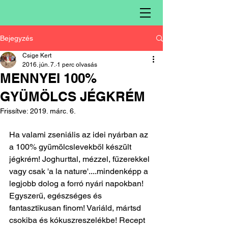
Bejegyzés
Csige Kert
2016. jún. 7.
1 perc olvasás
MENNYEI 100%
GYÜMÖLCS JÉGKRÉM
Frissítve:
2019. márc. 6.
Ha valami zseniális az idei nyárban az 
a 100% gyümölcslevekből készült 
jégkrém! Joghurttal, mézzel, fűzerekkel 
vagy csak 'a la nature'....mindenképp a 
legjobb dolog a forró nyári napokban! 
Egyszerű, egészséges és 
fantasztikusan finom! Variáld, mártsd 
csokiba és kókuszreszelékbe! Recept 