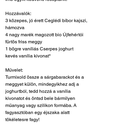
Hozzávalók:
3 közepes, jó érett Ceglédi bíbor kajszi, 
hámozva
4 nagy marék magozott bio Újfehértói 
fürtös friss meggy
1 bögre vaníliás Cserpes joghurt
kevés vanília kivonat*
Művelet:
Turmixold össze a sárgabarackot és a 
meggyet külön, mindegyikhez adj a 
joghurtból, tedd hozzá a vanília 
kivonatot és öntsd bele bármilyen 
műanyag vagy szilikon formába. A 
fagyasztóban egy éjszaka alatt 
tökéletesre fagy! 