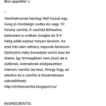
Bon appetite! :)
*
Vaníliakivonat házilag: Kell hozzá egy 
üveg jó minőségű vodka és vagy 10 
hüvely vanília. A vaníliát felhasítva 
beteszem a vodkás üvegbe és 3-4 
hétig sötét száraz helyen tárolom. Az 
első hét után néhány naponta felrázom. 
Gyönyörű mély borostyán színű lesz és 
illatos. Így önmagában nem jóízű de a 
sütiknek, krémeknek elképesztően 
intenzív vanília íze lesz. Ahogy fogy, az 
alkohol és a vanília is folyamatosan 
utánatölthető. 
http://chiliesvanilia.blogspot.hu/
INGREDIENTS: