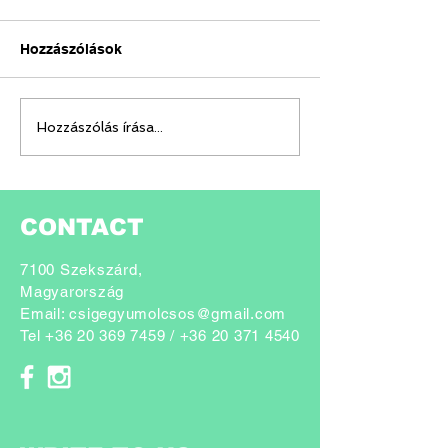
Hozzászólások
Odú kihelyezésr
PÉLDAKÉPEINK / 1.
Hozzászólás írása...
Rebecca Hosking
CONTACT
7100 Szekszárd,
Magyarország
Email:
csigegyumolcsos@gmail.com
Tel
+36 20 369 7459
/ +
36 20 371 4540