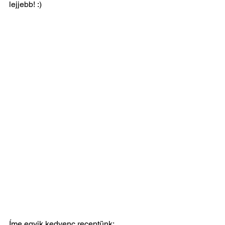
lejjebb! :)
Íme egyik kedvenc receptünk: