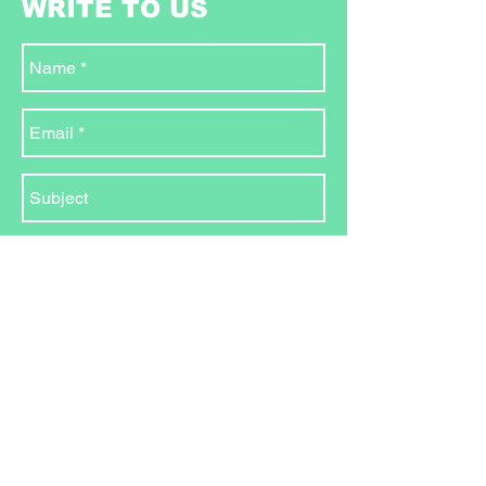
WRITE TO US
Send
MEET US