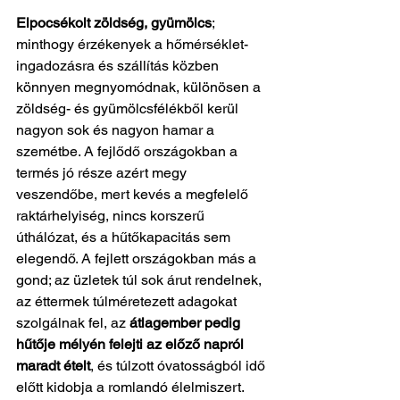
Elpocsékolt zöldség, gyümölcs
; 
minthogy érzékenyek a hőmérséklet-
ingadozásra és szállítás közben 
könnyen megnyomódnak, különösen a 
zöldség- és gyümölcsfélékből kerül 
nagyon sok és nagyon hamar a 
szemétbe. A fejlődő országokban a 
termés jó része azért megy 
veszendőbe, mert kevés a megfelelő 
raktárhelyiség, nincs korszerű 
úthálózat, és a hűtőkapacitás sem 
elegendő. A fejlett országokban más a 
gond; az üzletek túl sok árut rendelnek, 
az éttermek túlméretezett adagokat 
szolgálnak fel, az 
átlagember pedig 
hűtője mélyén felejti az előző napról 
maradt ételt
, és túlzott óvatosságból idő 
előtt kidobja a romlandó élelmiszert.  