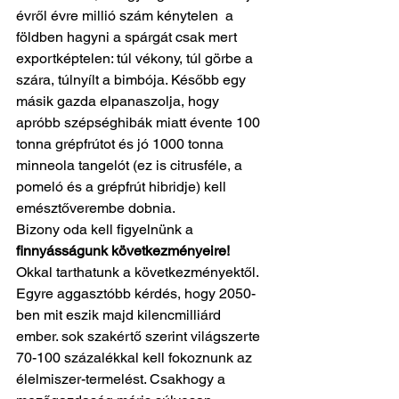
évről évre millió szám kénytelen  a 
földben hagyni a spárgát csak mert 
exportképtelen: túl vékony, túl görbe a 
szára, túlnyílt a bimbója. Később egy 
másik gazda elpanaszolja, hogy 
apróbb szépséghibák miatt évente 100 
tonna grépfrútot és jó 1000 tonna 
minneola tangelót (ez is citrusféle, a 
pomeló és a grépfrút hibridje) kell 
emésztőverembe dobnia. 
Bizony oda kell figyelnünk a 
finnyásságunk következményeire!
Okkal tarthatunk a következményektől. 
Egyre aggasztóbb kérdés, hogy 2050-
ben mit eszik majd kilencmilliárd 
ember. sok szakértő szerint világszerte 
70-100 százalékkal kell fokoznunk az 
élelmiszer-termelést. Csakhogy a 