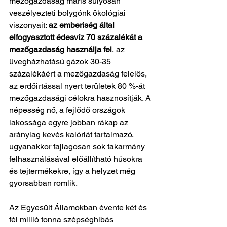
mezőgazdaság máris súlyosan 
veszélyezteti bolygónk ökológiai 
viszonyait: 
az emberiség által 
elfogyasztott édesvíz 70 százalékát a 
mezőgazdaság használja fel
, az 
üvegházhatású gázok 30-35 
százalékáért a mezőgazdaság felelős, 
az erdőirtással nyert területek 80 %-át 
mezőgazdasági célokra hasznosítják. A 
népesség nő, a fejlődő országok 
lakossága egyre jobban rákap az 
aránylag kevés kalóriát tartalmazó, 
ugyanakkor fajlagosan sok takarmány 
felhasználásával előállítható húsokra 
és tejtermékekre, így a helyzet még 
gyorsabban romlik. 
Az Egyesült Államokban évente két és 
fél millió tonna szépséghibás 