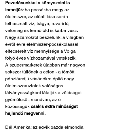
Pazarlásunkkal a környezetet is 
terheljük
: ha pocsékba megy az 
élelmiszer, az előállítása során 
felhasznált víz, trágya, rovarirtó, 
vetőmag és termőföld is kárba vész. 
Nagy számokról beszélünk: a világban 
évről évre élelmiszer-pocsékolással 
elfecsérelt víz mennyisége a Volga 
folyó éves vízhozamával vetekszik. 
A szupermarketek újabban már nagyon 
sokszor túllőnek a célon - a tömött 
pénztárcájú vásárlókra építő nagy 
élelmiszerüzletek valóságos 
látványosságként tálalják a zöldséget-
gyümölcsöt, mondván, az ő 
közösségük 
csakis extra minőséget 
hajlandó megvenni.
Dél Amerika; az egyik gazda elmondja 