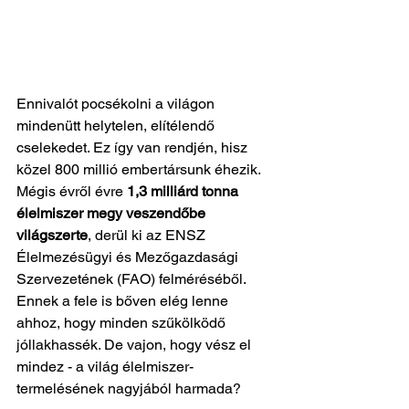
Ennivalót pocsékolni a világon 
mindenütt helytelen, elítélendő 
cselekedet. Ez így van rendjén, hisz 
közel 800 millió embertársunk éhezik. 
Mégis évről évre 
1,3 milliárd tonna 
élelmiszer megy veszendőbe 
világszerte
, derül ki az ENSZ 
Élelmezésügyi és Mezőgazdasági 
Szervezetének (FAO) felméréséből. 
Ennek a fele is bőven elég lenne 
ahhoz, hogy minden szűkölködő 
jóllakhassék. De vajon, hogy vész el 
mindez - a világ élelmiszer-
termelésének nagyjából harmada?