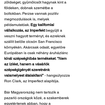
zöldséget, gyümölcsöt hagynak kint a 
földeken, dobnak szemétbe a 
boltokban. Perzse vannak pozitív 
megmozdulások is, melyek 
példamutatóak. 
Egy kaliforniai 
vállalkozás, az Imperfekt
 begyűjti a 
veszni hagyott terményt, és ezreknek 
szállít belőle olcsón San Francisco 
környékén. Akárcsak odaát, egyelőre 
Európában is csak néhány áruházlánc 
kínál szépséghibás termékeket
. 
"Nem 
az ízlést, hanem a vásárlók 
szépségigényét szeretnénk 
valamelyest átalakítani"
 - hangsúlyozza 
Ron Clark, az Imperfect alapítója. 
Bár Magyarország nem tartozik a 
pazarló országok közé, a szakemberek 
egyetértenek abban, hogy a 