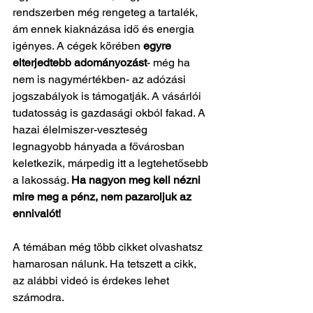
rendszerben még rengeteg a tartalék, 
ám ennek kiaknázása idő és energia 
igényes. A cégek körében 
egyre 
elterjedtebb adományozást
- még ha 
nem is nagymértékben- az adózási 
jogszabályok is támogatják. A vásárlói 
tudatosság is gazdasági okból fakad. A 
hazai élelmiszer-veszteség 
legnagyobb hányada a fővárosban 
keletkezik, márpedig itt a legtehetősebb 
a lakosság. 
Ha nagyon meg kell nézni 
mire meg a pénz, nem pazaroljuk az 
ennivalót! 
A témában még több cikket olvashatsz 
hamarosan nálunk. Ha tetszett a cikk, 
az alábbi videó is érdekes lehet 
számodra.