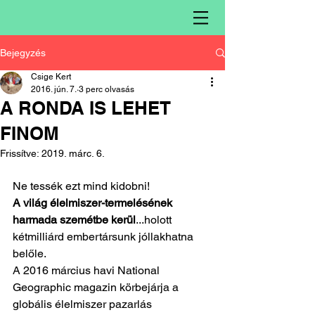
Bejegyzés
Csige Kert
2016. jún. 7.
3 perc olvasás
A RONDA IS LEHET
FINOM
Frissítve:
2019. márc. 6.
Ne tessék ezt mind kidobni! 
A világ élelmiszer-termelésének 
harmada szemétbe kerül
...holott 
kétmilliárd embertársunk jóllakhatna 
belőle. 
A 2016 március havi National 
Geographic magazin körbejárja a 
globális élelmiszer pazarlás 