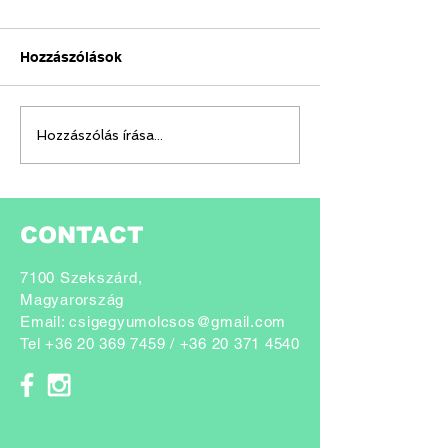
Hozzászólások
Odú kihelyezésr
PÉLDAKÉPEINK / 1.
Hozzászólás írása...
Rebecca Hosking
CONTACT
7100 Szekszárd,
Magyarország
Email:
csigegyumolcsos@gmail.com
Tel
+36 20 369 7459
/ +
36 20 371 4540