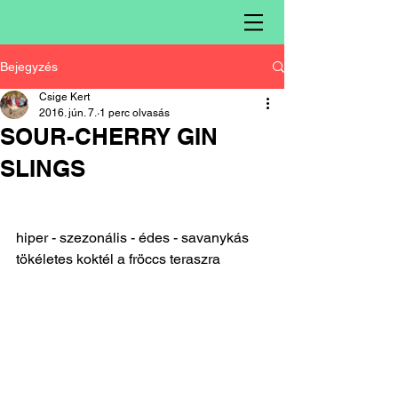
Bejegyzés
Csige Kert
2016. jún. 7.
1 perc olvasás
SOUR-CHERRY GIN
SLINGS
hiper - szezonális - édes - savanykás 
tökéletes koktél a fröccs teraszra