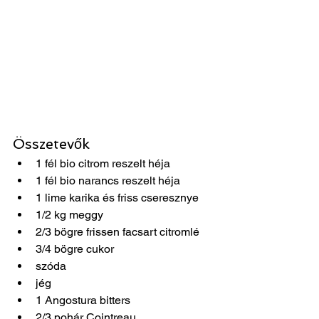
Összetevők 
1 fél bio citrom reszelt héja  
1 fél bio narancs reszelt héja  
1 lime karika és friss cseresznye  
1/2 kg meggy  
2/3 bögre frissen facsart citromlé  
3/4 bögre cukor  
szóda  
jég  
1 Angostura bitters  
2/3 pohár Cointreau  