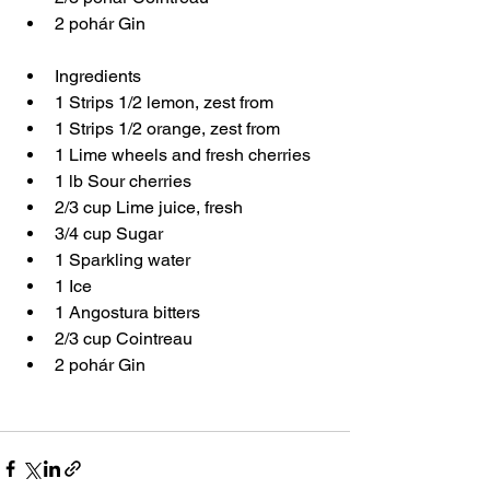
2 pohár Gin 
Ingredients  
1 Strips 1/2 lemon, zest from  
1 Strips 1/2 orange, zest from  
1 Lime wheels and fresh cherries  
1 lb Sour cherries  
2/3 cup Lime juice, fresh  
3/4 cup Sugar  
1 Sparkling water  
1 Ice  
1 Angostura bitters  
2/3 cup Cointreau  
2 pohár Gin 